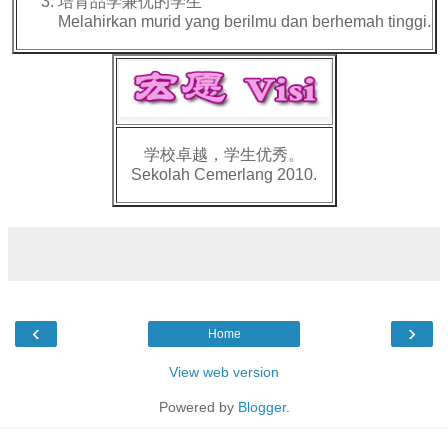
培育品学兼优的学生
Melahirkan murid yang berilmu dan berhemah tinggi.
学校卓越，学生优秀。
Sekolah Cemerlang 2010.
‹
›
Home
View web version
Powered by
Blogger
.